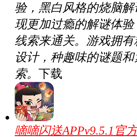
验，黑白风格的烧脑解
现更加过瘾的解谜体验
线索来通关。游戏拥有
设计，种趣味的谜题和
索。
下载
嘀嘀闪送APPv9.5.1官