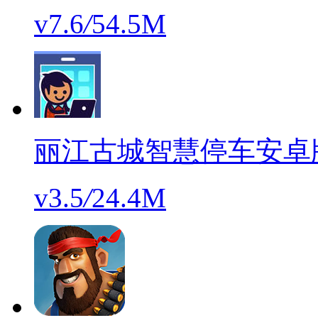
v7.6
/
54.5M
丽江古城智慧停车安卓
v3.5
/
24.4M