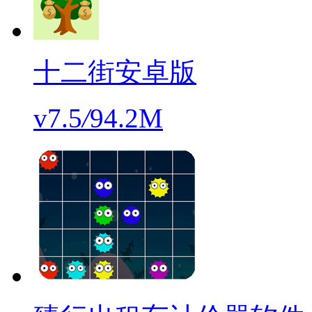
十二街安卓版
v7.5
/
94.2M