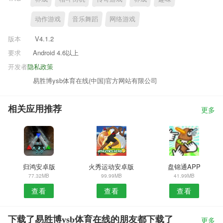
动作游戏
音乐舞蹈
网络游戏
版本
V4.1.2
要求
Android 4.6以上
开发者
隐私政策
易胜博ysb体育在线(中国)官方网站有限公司
相关应用推荐
更多
归鸿安卓版
火秀运动安卓版
盘锦通APP
77.32MB
99.99MB
41.99MB
查看
查看
查看
下载了易胜博ysb体育在线的朋友都下载了
更多