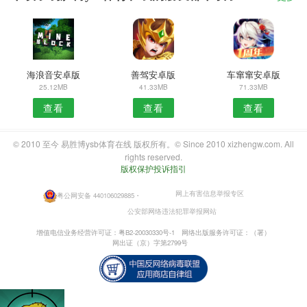
海浪音安卓版
善驾安卓版
车窜窜安卓版
25.12MB
41.33MB
71.33MB
查看
查看
查看
© 2010 至今 易胜博ysb体育在线 版权所有。© Since 2010 xizhengw.com. All
rights reserved.
版权保护投诉指引
网上有害信息举报专区
粤公网安备 440106029885
・
公安部网络违法犯罪举报网站
增值电信业务经营许可证：粤B2-20030330号-1
网络出版服务许可证：（署）
网出证（京）字第2799号