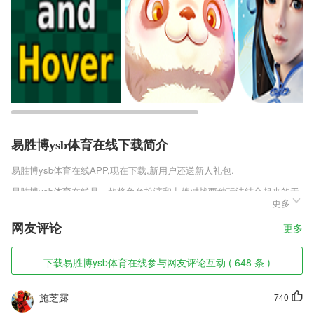
易胜博ysb体育在线下载简介
易胜博ysb体育在线
APP,现在下载,新用户还送新人礼包.
易胜博ysb体育在线是一款将角色扮演和卡牌对战两种玩法结合起来的无
更多
厘头恶搞风手游，特色的组合技能，秒杀对手就是这么轻松。挑战bos
s，海量的奖励轻松的得到。群英助战，主公忙不过来啦!都去搞笑的游戏
网友评论
更多
情节，污力满满!汇集三界，一起搞事情!魔王降临，世界谁主争锋?激情
合体系统，火力升级更加强大!
下载易胜博ysb体育在线参与网友评论互动 ( 648 条 )
易胜博ysb体育在线软件特色
1,有效培养学习兴趣编订科学学习方法。
施芝露
740