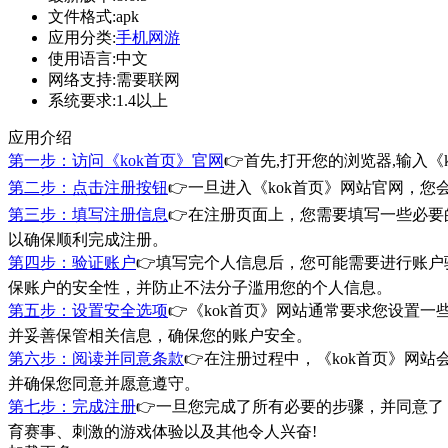
文件格式:
apk
应用分类:
手机网游
使用语言:
中文
网络支持:
需要联网
系统要求:
1.4以上
应用介绍
第一步：访问《kok首页》官网
👉首先,打开您的浏览器,输入
第二步：点击注册按钮
👉一旦进入《kok首页》网站官网，
第三步：填写注册信息
👉在注册页面上，您需要填写一些必要
以确保顺利完成注册。
第四步：验证账户
👉填写完个人信息后，您可能需要进行账户
保账户的安全性，并防止不法分子滥用您的个人信息。
第五步：设置安全选项
👉《kok首页》网站通常要求您设置
并妥善保管相关信息，确保您的账户安全。
第六步：阅读并同意条款
👉在注册过程中，《kok首页》网
并确保您同意并愿意遵守。
第七步：完成注册
👉一旦您完成了所有必要的步骤，并同意了
育赛事、刺激的游戏体验以及其他令人兴奋!