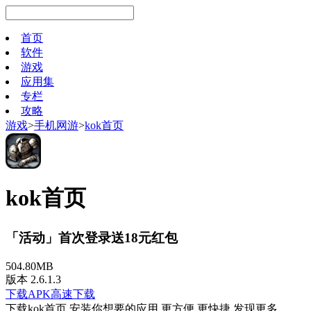
首页
软件
游戏
应用集
专栏
攻略
游戏
>
手机网游
>
kok首页
kok首页
「活动」首次登录送18元红包
504.80MB
版本 2.6.1.3
下载APK
高速下载
下载kok首页 安装你想要的应用 更方便 更快捷 发现更多