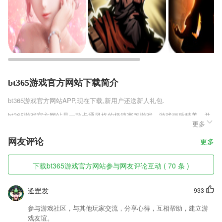
bt365游戏官方网站下载简介
bt365游戏官方网站
APP,现在下载,新用户还送新人礼包.
bt365游戏官方网站是一款卡通风格的极速赛跑游戏，游戏画质精美，并
更多
且采用最新引擎制作，将人物以及场景做的非常的精细，每一个细节都能
感受到游戏的满满诚意，探探猫之急速赛车手游正式版v1.0.0.1提供多种
网友评论
更多
趣味的冒险玩法，让你感受指尖带来的激情快感，喜欢的玩家可以来趣趣
手游网下载。
下载bt365游戏官方网站参与网友评论互动 ( 70 条 )
bt365游戏官方网站软件特色
1,邀请专业医师入驻，可以随时解决2265用户的健康问题，还可以在线预
逄罡发
933
约挂号。
参与游戏社区，与其他玩家交流，分享心得，互相帮助，建立游
2,考试资讯 随心订阅，各类考试信息即时更新，一手资讯把握最新公职
戏友谊。