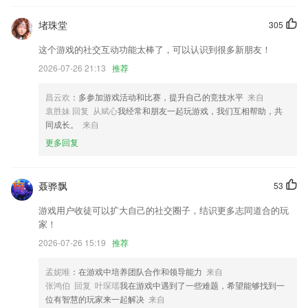
bt365游戏官方网站更新了什么?
堵珠堂
305
活动内容调整
这个游戏的社交互动功能太棒了，可以认识到很多新朋友！
上传案例支持选择平台文案
2026-07-26 21:13
推荐
门店认领流程优化。
昌云欢
：多参加游戏活动和比赛，提升自己的竞技水平
来自
加快书籍载入速度，调整界面布局
袁胜妹 回复 从斌心
我经常和朋友一起玩游戏，我们互相帮助，共
[新功能]对接微信小程序商店支持直播功能；
同成长。
来自
调整任务详情"安全级别"的位置
更多回复
联系我们
以上就是bt365游戏官方网站的介绍，如果您喜欢这款软件，您可以到应
聂骅飘
53
用商店进行打分评论，说出您的使用经历，以帮助我们更好的对产品进行
优化修改。
游戏用户收徒可以扩大自己的社交圈子，结识更多志同道合的玩
家！
2026-07-26 15:19
推荐
孟妮唯
：在游戏中培养团队合作和领导能力
来自
张鸿伯 回复 叶琛瑶
我在游戏中遇到了一些难题，希望能够找到一
位有智慧的玩家来一起解决
来自