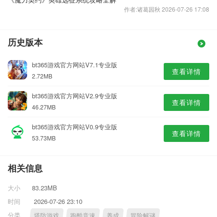
作者:诸葛园秋 2026-07-26 17:08
历史版本
bt365游戏官方网站V7.1专业版
查看详情
2.72MB
bt365游戏官方网站V2.9专业版
查看详情
46.27MB
bt365游戏官方网站V0.9专业版
查看详情
53.73MB
相关信息
大小
83.23MB
时间
2026-07-26 23:10
分类
塔防游戏
跑酷竞速
养成
冒险解谜