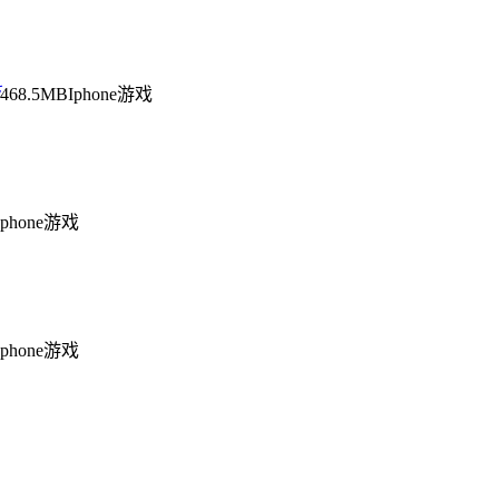
468.5MB
Iphone游戏
Iphone游戏
Iphone游戏