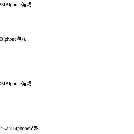
.8MB
Iphone游戏
MB
Iphone游戏
.9MB
Iphone游戏
76.2MB
Iphone游戏