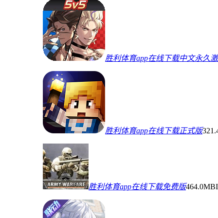
胜利体育app在线下载中文永久
胜利体育app在线下载正式版
321
胜利体育app在线下载免费版
464.0MB