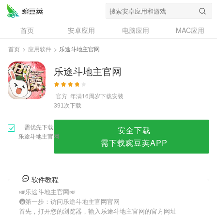
乐途斗地主官网
首页
安卓应用
电脑应用
MAC应用
资讯
专题
设计奖
创意应用
首页
>
应用软件
>
乐途斗地主官网
问答
乐途斗地主官网
官方
年满16周岁
下载安装
次下载
391
需优先下载
安全下载
乐途斗地主官网
需下载豌豆荚APP
软件教程
🎺乐途斗地主官网🎺
🚇第一步：访问乐途斗地主官网官网
首先，打开您的浏览器，输入乐途斗地主官网的官方网址