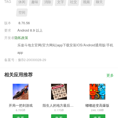
TAG
休闲
趣味
消除
文字
社交
视频
聊天
空间
版本
8.70.56
要求
Android 8.9 以上
开发者
隐私政策
乐途斗地主官网(官方网站)app下载安装IOS/Android通用版/手机
app
备案号：豫B2-20030028-29
相关应用推荐
更多
开局一把剑游戏
陌生人的地方最后的守护者
嘟嘟超变高爆版
6.70GB
0.17GB
246.13MB
查看
查看
查看