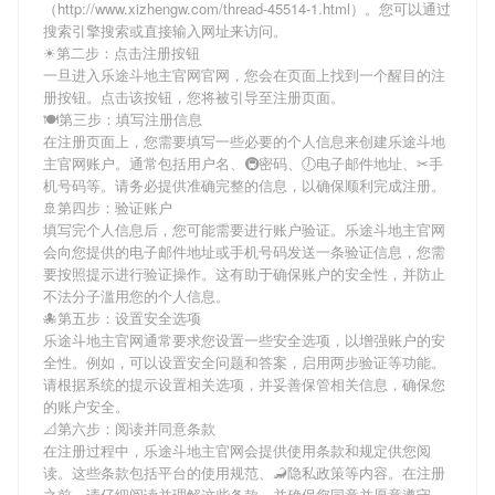
（http://www.xizhengw.com/thread-45514-1.html）。您可以通过
搜索引擎搜索或直接输入网址来访问。
☀第二步：点击注册按钮
一旦进入乐途斗地主官网官网，您会在页面上找到一个醒目的注
册按钮。点击该按钮，您将被引导至注册页面。
🍽第三步：填写注册信息
在注册页面上，您需要填写一些必要的个人信息来创建乐途斗地
主官网账户。通常包括用户名、🚇密码、🕖电子邮件地址、✂手
机号码等。请务必提供准确完整的信息，以确保顺利完成注册。
🚢第四步：验证账户
填写完个人信息后，您可能需要进行账户验证。乐途斗地主官网
会向您提供的电子邮件地址或手机号码发送一条验证信息，您需
要按照提示进行验证操作。这有助于确保账户的安全性，并防止
不法分子滥用您的个人信息。
🐙第五步：设置安全选项
乐途斗地主官网通常要求您设置一些安全选项，以增强账户的安
全性。例如，可以设置安全问题和答案，启用两步验证等功能。
请根据系统的提示设置相关选项，并妥善保管相关信息，确保您
的账户安全。
📐第六步：阅读并同意条款
在注册过程中，乐途斗地主官网会提供使用条款和规定供您阅
读。这些条款包括平台的使用规范、🦂隐私政策等内容。在注册
之前，请仔细阅读并理解这些条款，并确保您同意并愿意遵守。