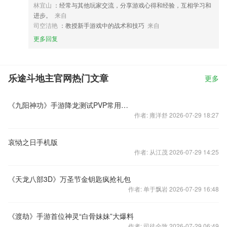
林宜山
：经常与其他玩家交流，分享游戏心得和经验，互相学习和
进步。
来自
司空洁艳
：教授新手游戏中的战术和技巧
来自
更多回复
乐途斗地主官网热门文章
更多
《九阳神功》手游降龙测试PVP常用打法
作者: 雍洋舒 2026-07-29 18:27
哀恸之日手机版
作者: 从江茂 2026-07-29 14:25
《天龙八部3D》万圣节金钥匙疯抢礼包
作者: 单于飘岩 2026-07-29 16:48
《渡劫》手游首位神灵“白骨妹妹”大爆料
作者: 司徒全致 2026-07-29 06:49