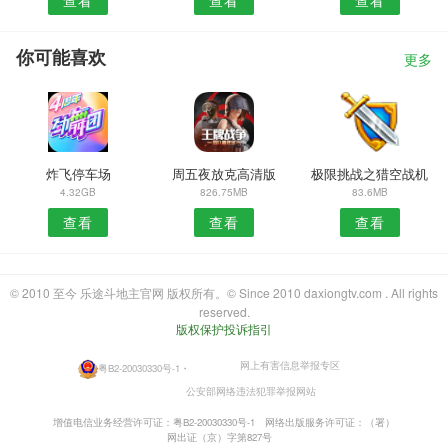
你可能喜欢
更多
炸飞停车场
周五夜放克高清版
极限挑战之猎空战机
4.32GB
826.75MB
83.6MB
查看
查看
查看
© 2010 至今 乐途斗地主官网 版权所有。© Since 2010 daxiongtv.com . All rights
reserved.
版权保护投诉指引
网上有害信息举报专区
粤B2-20030330号-1
・
公安部网络违法犯罪举报网站
增值电信业务经营许可证：粤B2-20030330号-1
网络出版服务许可证：（署）
网出证（京）字第827号