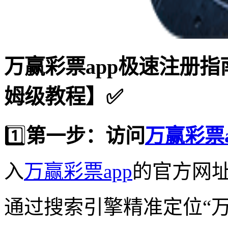
万赢彩票app极速注册指
姆级教程】✅
1️⃣
第一步：访问
万赢彩票a
入
万赢彩票app
的官方网址
通过搜索引擎精准定位“万