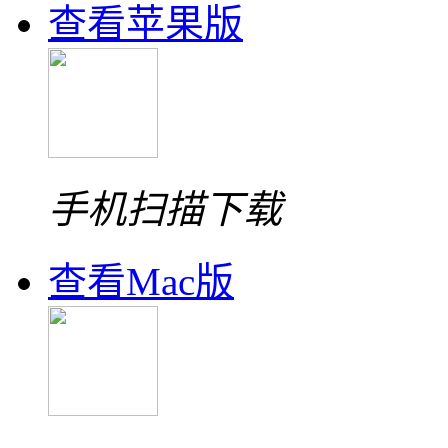
查看苹果版
手机扫描下载
查看Mac版