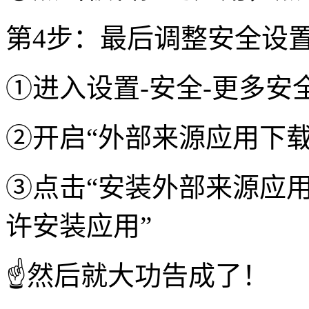
第4步：最后调整安全设
①进入设置-安全-更多安
②开启“外部来源应用下载
③点击“安装外部来源应用
许安装应用”
☝️然后就大功告成了！