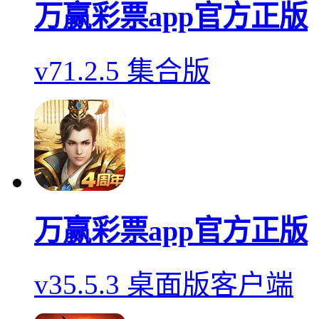
万赢彩票app官方正版
v71.2.5 集合版
万赢彩票app官方正版
v35.5.3 桌面版客户端