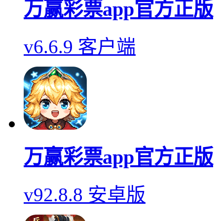
万赢彩票app官方正版
v6.6.9 客户端
万赢彩票app官方正版
v92.8.8 安卓版