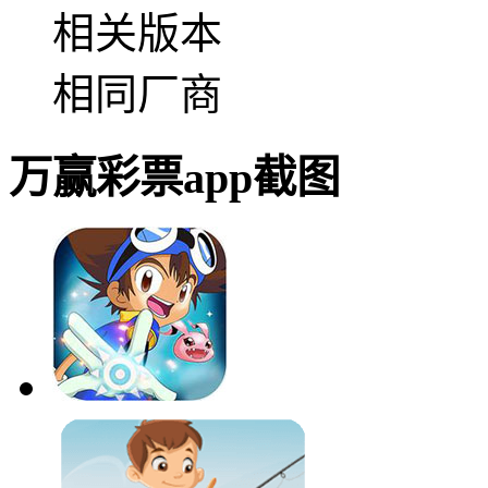
相关版本
相同厂商
万赢彩票app截图