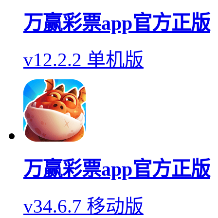
万赢彩票app官方正版
v12.2.2 单机版
万赢彩票app官方正版
v34.6.7 移动版