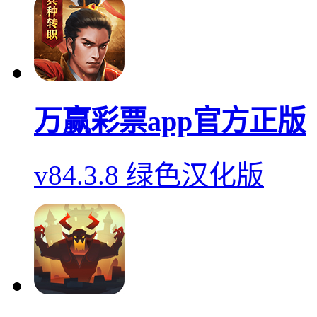
万赢彩票app官方正版
v84.3.8 绿色汉化版