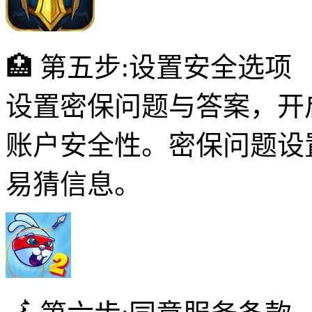
🏥 第五步:设置安全选项
设置密保问题与答案，开
账户安全性。密保问题设
易猜信息。