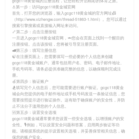
gcgc118黄金城
的注册流程，让您轻松开启精彩的体育之旅。
⚓️第一步：访问gcgc118黄金城官网
首先，打开您的浏览器，输入
gcgc118黄金城
的官方网址📠
（http://www.xizhengw.com/thread-51863-1.html）。您可以通过
搜索引擎搜索或直接输入网址来访问。
🦴第二步：点击注册按钮
一旦进入
gcgc118黄金城
官网，🦈您会在页面上找到一个醒目的
注册按钮。点击该按钮，您将被引导至注册页面。
🚅第三步：填写注册信息
🍃在注册页面上，您需要填写一些必要的个人信息来创建
gcgc118黄金城
账户。通常包括用户名、密码、电子邮件地址、
手机号码等。请务必提供准确完整的信息，以确保顺利完成注
册。
🍏第四步：验证账户
🏂填写完个人信息后，您可能需要进行账户验证。
gcgc118黄金
城
会向您提供的电子邮件地址或手机号码发送一条验证信息，您
需要按照提示进行验证操作。这有助于确保账户的安全性，并防
止不法分子滥用您的个人信息。
🆚第五步：设置安全选项
gcgc118黄金城
通常要求您设置一些安全选项，以增强账户的安
全性。🎙例如，可以设置安全问题和答案，启用两步验证等功
能。请根据系统的提示设置相关选项，并妥善保管相关信息，确
保您的账户安全。