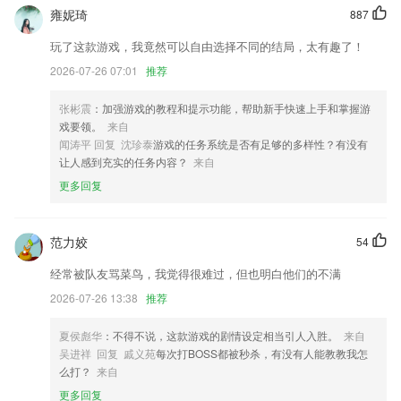
增加音频设置菜单，可在视频录制和直播过程中实时调整音频，包括降噪
雍妮琦
887
混响变声等
玩了这款游戏，我竟然可以自由选择不同的结局，太有趣了！
移动端支持搜索频道页
2026-07-26 07:01
推荐
【审批】审批全面升级，支持流程辅助决策，时效预测等
张彬震
：加强游戏的教程和提示功能，帮助新手快速上手和掌握游
讲好建投故事 传播建投声音
戏要领。
来自
活动入口更明显，助你参与获好礼！
闻涛平 回复 沈珍泰
游戏的任务系统是否有足够的多样性？有没有
让人感到充实的任务内容？
来自
增加全局置灰功能
更多回复
联系我们
以上就是gcgc118黄金城的介绍，如果您喜欢这款软件，您可以到应用商
店进行打分评论，说出您的使用经历，以帮助我们更好的对产品进行优化
范力姣
54
修改。
经常被队友骂菜鸟，我觉得很难过，但也明白他们的不满
2026-07-26 13:38
推荐
夏侯彪华
：不得不说，这款游戏的剧情设定相当引人入胜。
来自
吴进祥 回复 戚义苑
每次打BOSS都被秒杀，有没有人能教教我怎
么打？
来自
更多回复