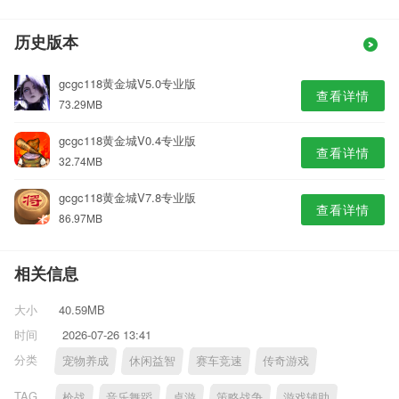
历史版本
gcgc118黄金城V5.0专业版
查看详情
73.29MB
gcgc118黄金城V0.4专业版
查看详情
32.74MB
gcgc118黄金城V7.8专业版
查看详情
86.97MB
相关信息
大小
40.59MB
时间
2026-07-26 13:41
分类
宠物养成
休闲益智
赛车竞速
传奇游戏
TAG
枪战
音乐舞蹈
桌游
策略战争
游戏辅助