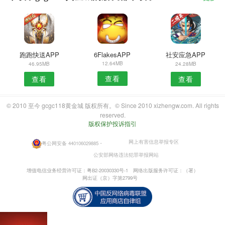
跑跑快送APP
6FlakesAPP
社安应急APP
12.64MB
46.95MB
24.28MB
查看
查看
查看
© 2010 至今 gcgc118黄金城 版权所有。© Since 2010 xizhengw.com. All rights
reserved.
版权保护投诉指引
网上有害信息举报专区
粤公网安备 440106029885
・
公安部网络违法犯罪举报网站
增值电信业务经营许可证：粤B2-20030330号-1
网络出版服务许可证：（署）
网出证（京）字第2799号