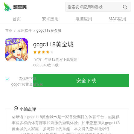
首页
安卓应用
电脑应用
MAC应用
资讯
专题
设计奖
创意应用
首页
>
应用软件
>
gcgc118黄金城
问答
gcgc118黄金城
官方
年满12周岁
下载安装
次下载
6063840
需优先下载
安全下载
gcgc118黄金城安装
小编点评
🍯导语：
gcgc118黄金城
🗝是一家备受瞩目的体育平台，🆘提供
丰富多样的体育赛事和刺激的游戏体验。如果您想加入
gcgc118
黄金城
的大家庭，参与其中的乐趣，本文将为您详细介绍