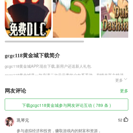
gcgc118黄金城下载简介
gcgc118黄金城
APP,现在下载,新用户还送新人礼包.
gcgc118黄金城是一款充满二次元元素的少女系手游，剧情丰富主线清
更多
晰，能够给玩家以超强的代入感，众多的萌妹将伴你左右，在这里，动漫
主角皆为萌萌哒的美少女战士，召唤多采多姿的少女们向暗影军团出击，
网友评论
更多
每个少女都有自己独特的技能，组建强力战队，游戏中拥有非常精彩的故
事情节，超高清的画面带来超强的带入感，里面拥有非常多且不同风格的
美少女等你来召唤，凭借自己的魅力组建属于自己的超强战队，率领她们
下载gcgc118黄金城参与网友评论互动 ( 789 条 )
展开一场又一场精彩刺激的对决，喜欢的玩家赶紧来下载体验吧!
gcgc118黄金城软件特色
巩琴元
52
1,国内知名儿童故事亲子音频品牌；
参与虚拟经济和投资，赚取游戏内的财富和资源，