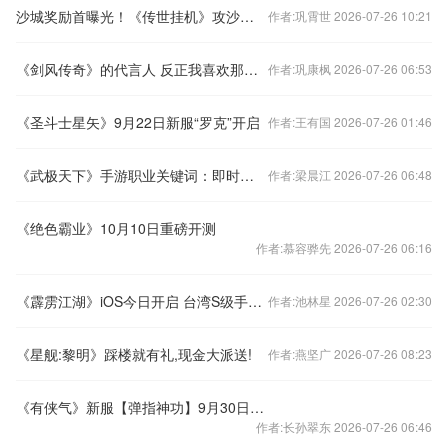
沙城奖励首曝光！《传世挂机》攻沙宣传片震撼登场
作者:巩霄世 2026-07-26 10:21
《剑风传奇》的代言人 反正我喜欢那个忍者喵
作者:巩康枫 2026-07-26 06:53
《圣斗士星矢》9月22日新服“罗克”开启
作者:王有国 2026-07-26 01:46
《武极天下》手游职业关键词：即时操作、技能组合
作者:梁晨江 2026-07-26 06:48
《绝色霸业》10月10日重磅开测
作者:慕容骅先 2026-07-26 06:16
《霹雳江湖》iOS今日开启 台湾S级手游回归
作者:池林星 2026-07-26 02:30
《星舰:黎明》踩楼就有礼,现金大派送!
作者:燕坚广 2026-07-26 08:23
《有侠气》新服【弹指神功】9月30日开启
作者:长孙翠东 2026-07-26 06:46