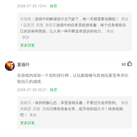
2026-07-26 13:41
推荐
2,工业级物联网平台，数据采集实时准确
3,直接在手机上设置账号信息，好用又方便。
任悦艳
：游戏中的解谜设计太巧妙了，每一关都需要动脑筋！
来自
4,覆盖银行业法律法规与综合能力，个人理财等全部科目的题库。
1.寇贤宜 回复 庾辰艺
游戏中的任务系统很有趣，每个任务都有自
己的目标和奖励，让人有一种不断追求进步的动力。
来自
5,支持自动开始下个定时器，自动开始休息
来自
6,* 微商创业者用来管理订单和发货。
更多回复
gcgc118黄金城软件优势
1.多场景AI智能语伴；
夏薇叶
90
2.多端同步学习，支持电视+手机+平板多端切换；
在游戏内添加一个实时排行榜，让玩家能够与其他玩家竞争并比
较自己的成绩。
3.3，提供图书馆的借书需求和体验，方便大家进行更好的借书，还可以
掌握各种知识信息的查询
2026-07-26 05:21
推荐
4.条形码/二维码扫描器
燕姬凡
：保持积极心态，享受游戏乐趣，不要过分追求胜利。
来自
5.双向滋养孩子阅读兴趣，让孩子愿意读、喜欢读
朱晓彦 回复 龙馥朗
稀有装备出售，提升你的战斗力！快来抢购
吧！
来自
6.每天更新一些安全小知识，结合一些案例帮助用户更好地去理解和学
习。
更多回复
gcgc118黄金城更新了什么?