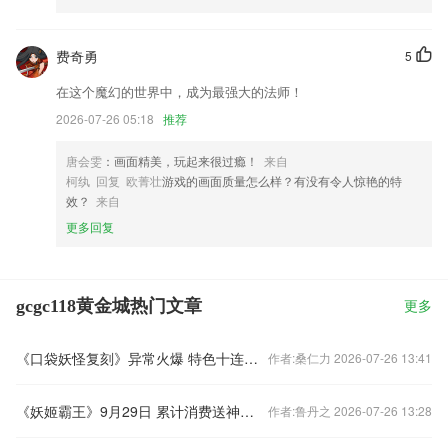
费奇勇
5
在这个魔幻的世界中，成为最强大的法师！
2026-07-26 05:18
推荐
唐会雯
：画面精美，玩起来很过瘾！
来自
柯纨 回复 欧菁壮
游戏的画面质量怎么样？有没有令人惊艳的特
效？
来自
更多回复
gcgc118黄金城热门文章
更多
《口袋妖怪复刻》异常火爆 特色十连抽成最强利器
作者:桑仁力 2026-07-26 13:41
《妖姬霸王》9月29日 累计消费送神将活动
作者:鲁丹之 2026-07-26 13:28