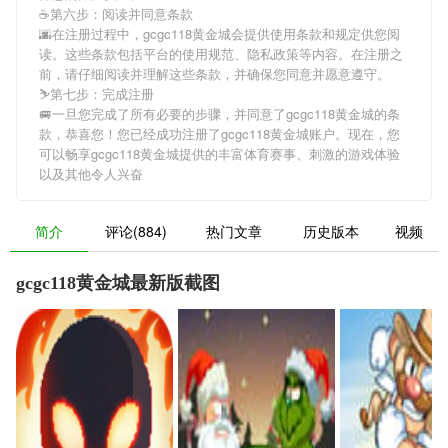
☕第六步：阅读并同意条款
🌆在注册过程中，
gcgc118黄金城
会提供使用条款和规定供您阅
读。这些条款包括平台的使用规范、隐私政策等内容。在注册之
前，请仔细阅读并理解这些条款，并确保您同意并愿意遵守。
⛷第七步：完成注册
🚐一旦您完成了所有必要的步骤，并同意了
gcgc118黄金城
的条
款，恭喜您！您已经成功注册了gcgc118黄金城账户。现在，您
可以畅享
gcgc118黄金城
提供的丰富体育赛事、刺激的游戏体验
以及其他令人兴奋
简介
评论(884)
热门文章
历史版本
视频
gcgc118黄金城最新版截图