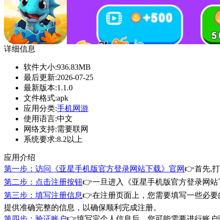
详细信息
软件大小:
936.83MB
最后更新:
2026-07-25
最新版本:
1.1.0
文件格式:
apk
应用分类:
手机网游
使用语言:
中文
网络支持:
需要联网
系统要求:
8.2以上
应用介绍
第一步：访问《亚星手机版官方登录网站下载》官网
👉首先
第二步：点击注册按钮
👉一旦进入《亚星手机版官方登录网
第三步：填写注册信息
👉在注册页面上，您需要填写一些必
提供准确完整的信息，以确保顺利完成注册。
第四步：验证账户
👉填写完个人信息后，您可能需要进行账