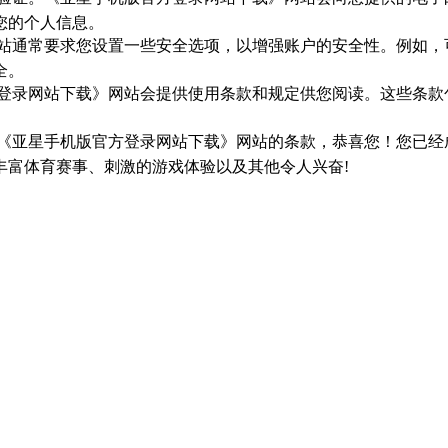
您的个人信息。
网站通常要求您设置一些安全选项，以增强账户的安全性。例如
全。
方登录网站下载》网站会提供使用条款和规定供您阅读。这些条
了《亚星手机版官方登录网站下载》网站的条款，恭喜您！您已
丰富体育赛事、刺激的游戏体验以及其他令人兴奋!