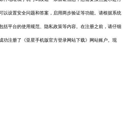
，可以设置安全问题和答案，启用两步验证等功能。请根据系统
款包括平台的使用规范、隐私政策等内容。在注册之前，请仔细
经成功注册了《亚星手机版官方登录网站下载》网站账户。现