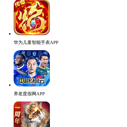
华为儿童智能手表APP
养老度假网APP