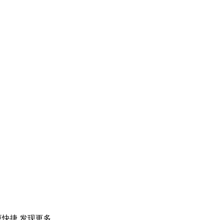
更快捷 发现更多