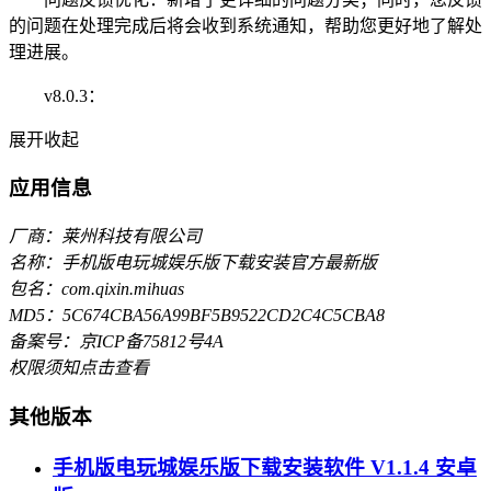
的问题在处理完成后将会收到系统通知，帮助您更好地了解处
理进展。
v8.0.3：
展开
收起
应用信息
厂商：莱州科技有限公司
名称：手机版电玩城娱乐版下载安装官方最新版
包名：com.qixin.mihuas
MD5：5C674CBA56A99BF5B9522CD2C4C5CBA8
备案号：京ICP备75812号4A
权限须知
点击查看
其他版本
手机版电玩城娱乐版下载安装软件 V1.1.4 安卓