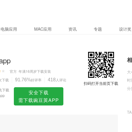
电脑应用
MAC应用
资讯
专题
设计奖
app
官方
年满16周岁
下载安装
大
次下载
91.76%
好评率
418
人评论
时
扫码打开当前页下载
分
先下载
安全下载
pp
需下载豌豆荚APP
T