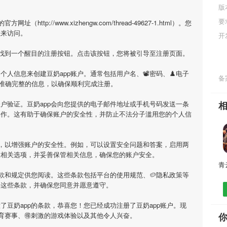
版
要
ttp://www.xizhengw.com/thread-49627-1.html）。您
址来访问。
开
上找到一个醒目的注册按钮。点击该按钮，您将被引导至注册页面。
个人信息来创建豆奶app账户。通常包括用户名、📽密码、♟电子
备案
准确完整的信息，以确保顺利完成注册。
户验证。豆奶app会向您提供的电子邮件地址或手机号码发送一条
操作。这有助于确保账户的安全性，并防止不法分子滥用您的个人信
项，以增强账户的安全性。例如，可以设置安全问题和答案，启用两
置相关选项，并妥善保管相关信息，确保您的账户安全。
条款和规定供您阅读。这些条款包括平台的使用规范、🥔隐私政策等
解这些条款，并确保您同意并愿意遵守。
了豆奶app的条款，恭喜您！您已经成功注册了豆奶app账户。现
体育赛事、🉐刺激的游戏体验以及其他令人兴奋。