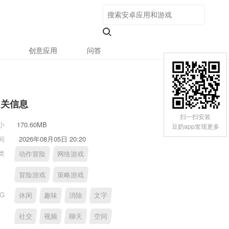
创意应用
问答
相关信息
扫一扫安装
小
170.60MB
豆奶app发现更多
间
2026年08月05日 20:20
类
动作冒险
网络游戏
冒险游戏
策略游戏
AG
休闲
趣味
消除
文字
社交
视频
聊天
空间