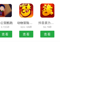
办公室酷跑
动物冒险下坡冲浪
抖音原力大师
3.72GB
624.19MB
56.7MB
查看
查看
查看