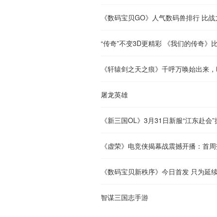
《数码宝贝GO》人气数码兽排行 比战
“传奇”不变3D更精彩 《我们的传奇》
《轩辕剑之天之痕》千呼万唤始出来，
屠龙英雄
《新三国OL》3月31日新服“江东赴会
《虚荣》电竞侠揭幕战震撼开播：首周
《数码宝贝新秩序》今日首发 只为延
智谋三国志手游