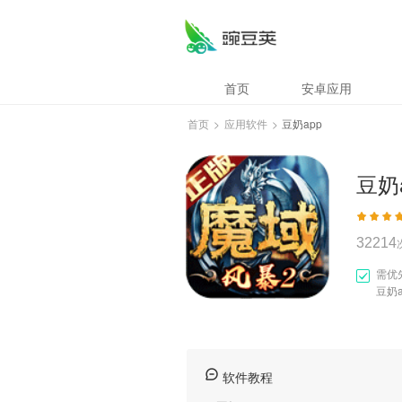
豆奶app
首页
安卓应用
首页
>
应用软件
>
豆奶app
豆奶
32214
需优
豆奶a
软件教程