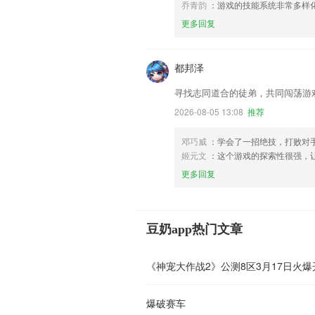
乔青韵
：游戏的技能系统非常多样
更多回复
都邦泽
寻找志同道合的徒弟，共同闯荡游
2026-08-05 13:08
推荐
邓巧威
：学会了一招绝技，打败对
姬元文
：这个游戏的探索性很强，
更多回复
豆奶app热门文章
《神宠大作战2》公测8区3月17日火爆
爆破赛车