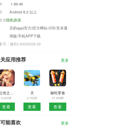
本
1.89.46
求
Android 8.2 以上
发者
隐私政策
豆奶app(官方)官方网站-IOS/安卓通
用版/手机APP下载
号：豫B2-20030028-29
相关应用推荐
更多
青云传之山海经妖兽传
天
偷吃零食
9.65GB
5.79GB
57.95MB
查看
查看
查看
你可能喜欢
更多