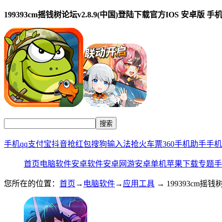
199393cm摇钱树论坛v2.8.9(中国)登陆下载官方IOS 安卓版 手
手机qq
支付宝
抖音
抢红包
搜狗输入法
抢火车票
360手机助手
手机
首页
电脑软件
安卓软件
安卓网游
安卓单机
苹果下载
专题
手
您所在的位置：
首页
→
电脑软件
→
应用工具
→ 199393cm摇钱