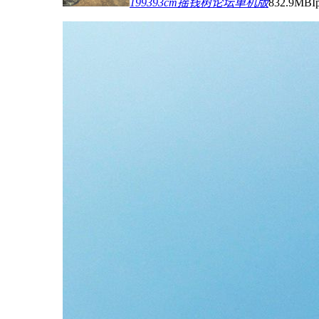
199393cm摇钱树论坛单机版
832.9MB
I