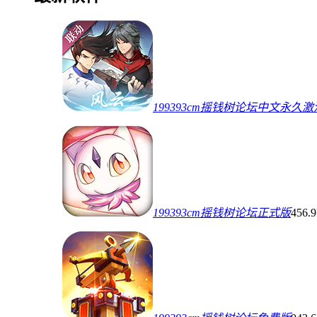
199393cm摇钱树论坛中文永久
199393cm摇钱树论坛正式版
456.