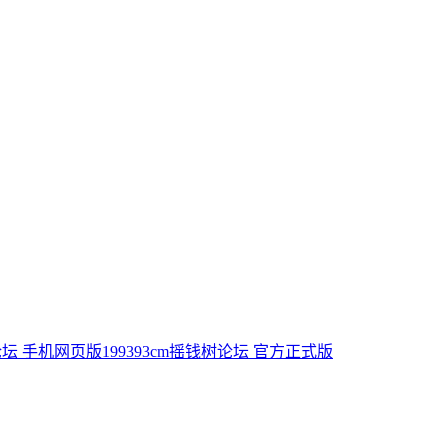
树论坛 手机网页版
199393cm摇钱树论坛 官方正式版