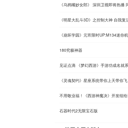
《乌鸦嘴妙女郎》 深圳卫视即将热播 
《明星大乱斗3D》之控制大神 自我复
《崩坏学园》元宵限时UP:M134迷你
180究极神器
见证点滴 《梦幻西游》手游功成名就
《灵魂契约》星座系统带你上天带你飞
不用敬业福！《西游神魔决》开发组给
石器时代2无限宝石版