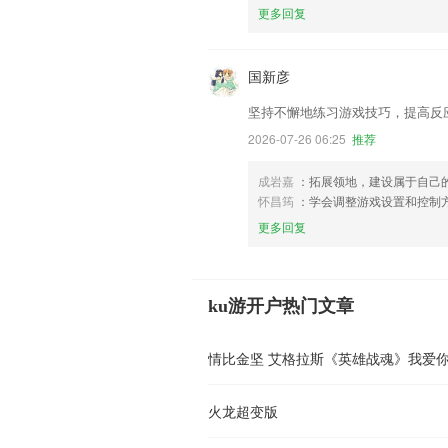
更多回复
国新彦
坚持不懈地练习游戏技巧，提高反
2026-07-26 06:25
推荐
成岩嘉
：拓展领地，建设属于自己
怀昌筠
：学会调整游戏设置和控制
更多回复
ku游开户热门文章
情比金坚 艾格拉斯《英雄战魂》我爱
火龙超变版