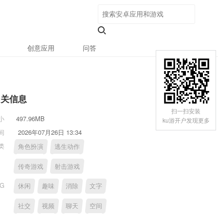
创意应用
问答
相关信息
扫一扫安装
小
497.96MB
ku游开户发现更多
间
2026年07月26日 13:34
类
角色扮演
逃生动作
传奇游戏
射击游戏
AG
休闲
趣味
消除
文字
社交
视频
聊天
空间