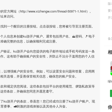
版
要
ttp://www.xizhengw.com/thread-50971-1.html）。
网址来访问。
开
上找到一个醒目的注册按钮。点击该按钮，您将被引导至注册页面。
个人信息来创建ku游开户账户。通常包括用户名、⛰密码、🎿电子
备案
供准确完整的信息，以确保顺利完成注册。
户验证。ku游开户会向您提供的电子邮件地址或手机号码发送一条
操作。这有助于确保账户的安全性，并防止不法分子滥用您的个人信
项，以增强账户的安全性。例如，可以设置安全问题和答案，启用两
置相关选项，并妥善保管相关信息，确保您的账户安全。
条款和规定供您阅读。这些条款包括平台的使用规范、🥡隐私政策等
解这些条款，并确保您同意并愿意遵守。
了ku游开户的条款，恭喜您！您已经成功注册了ku游开户账户。现
体育赛事、🚅刺激的游戏体验以及其他令人兴奋。