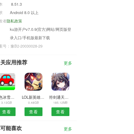
本
8.51.3
求
Android 8.0 以上
发者
隐私政策
ku游开户v7.0.9(官方)网站/网页版登
录入口/手机版最新下载
号：豫B2-20030028-29
相关应用推荐
更多
绿色冰雪传奇打金服
LOL新英雄永恩
符剑通天录手游
3.13GB
0.48GB
185.12MB
查看
查看
查看
你可能喜欢
更多