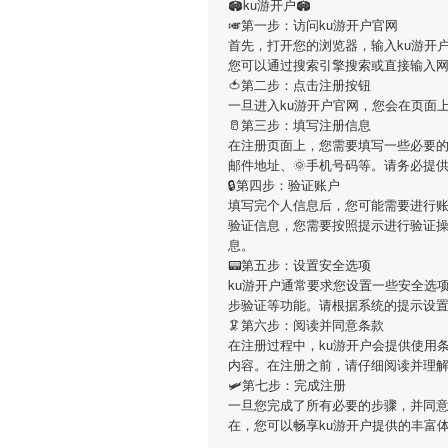
🏟ku游开户🏟
🎺第一步：访问ku游开户官网
首先，打开您的浏览器，输入ku游开户的官方网址（h
您可以通过搜索引擎搜索或直接输入
🍅第二步：点击注册按钮
一旦进入ku游开户官网，您会在页面
🥛第三步：填写注册信息
在注册页面上，您需要填写一些必要的
邮件地址、🌞手机号码等。请务必提
🔒第四步：验证账户
填写完个人信息后，您可能需要进行账
验证信息，您需要按照提示进行验证
息。
📟第五步：设置安全选项
ku游开户通常要求您设置一些安全选
步验证等功能。请根据系统的提示设
🦑第六步：阅读并同意条款
在注册过程中，ku游开户会提供使用
内容。在注册之前，请仔细阅读并理
🛩第七步：完成注册
一旦您完成了所有必要的步骤，并同意
在，您可以畅享ku游开户提供的丰富