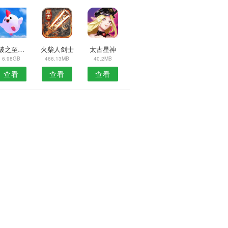
斗破之至尊炎帝
火柴人剑士
太古星神
6.98GB
466.13MB
40.2MB
查看
查看
查看