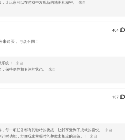
素，让玩家可以在游戏中发现新的地图和秘密。
来自
404
速来购买，与众不同！
系统 ！
来自
力，保持冷静和专注的状态。
来自
137
样，每一项任务都有其独特的挑战，让我享受到了成就的喜悦。
来自
倒计时功能，方便玩家掌握时间并做出相应的决策。！
来自