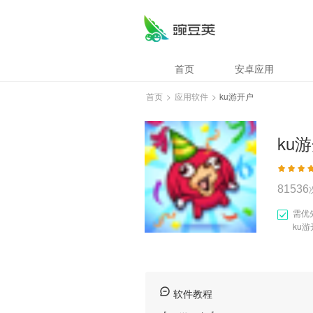
ku游开户
首页
安卓应用
首页
>
应用软件
>
ku游开户
ku
81536
需优
ku
软件教程