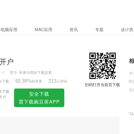
电脑应用
MAC应用
资讯
专题
设计奖
游开户
官方
年满16周岁
下载安装
大
次下载
92.36%
好评率
213
人评论
时
扫码打开当前页下载
分
先下载
安全下载
游开户
需下载豌豆荚APP
T