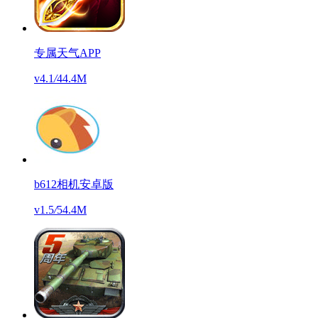
专属天气APP
v4.1
/
44.4M
b612相机安卓版
v1.5
/
54.4M