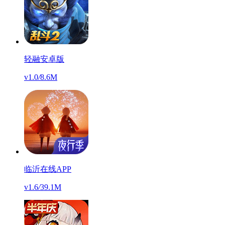
轻融安卓版
v1.0
/
8.6M
临沂在线APP
v1.6
/
39.1M