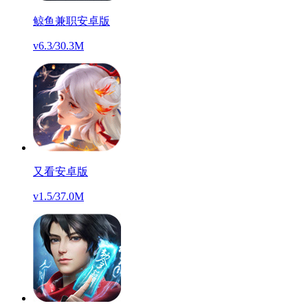
鲸鱼兼职安卓版
v6.3
/
30.3M
又看安卓版
v1.5
/
37.0M