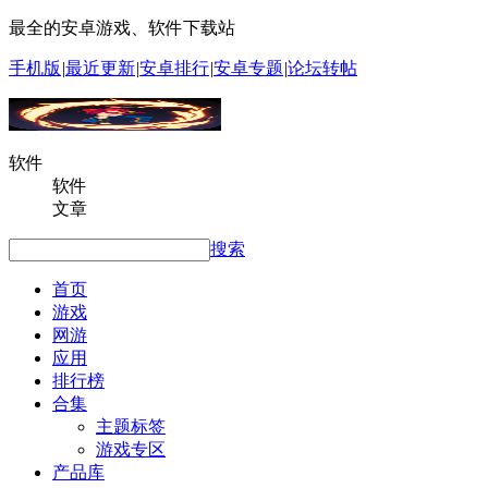
最全的安卓游戏、软件下载站
手机版
|
最近更新
|
安卓排行
|
安卓专题
|
论坛转帖
软件
软件
文章
搜索
首页
游戏
网游
应用
排行榜
合集
主题标签
游戏专区
产品库