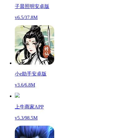
子晨照明安卓版
v6.5
/
37.8M
小e助手安卓版
v3.6
/
6.8M
上牛商家APP
v5.3
/
98.5M