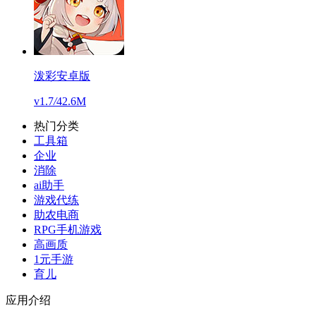
泼彩安卓版
v1.7
/
42.6M
热门分类
工具箱
企业
消除
ai助手
游戏代练
助农电商
RPG手机游戏
高画质
1元手游
育儿
应用介绍